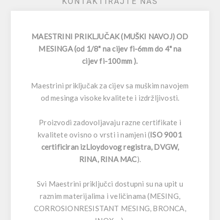
KONTAKTIRAJTE NAS
MAESTRINI PRIKLJUČAK (MUŠKI NAVOJ) OD
MESINGA (od 1/8" na cijev fi-6mm do 4" na
cijev fi-100mm ).
Maestrini priključak za cijev sa muškim navojem
od mesinga visoke kvalitete i izdržljivosti.
Proizvodi zadovoljavaju razne certifikate i
kvalitete ovisno o vrsti i namjeni (
ISO 9001
certificiran izLloydovog registra, DVGW,
RINA, RINA MAC
).
Svi Maestrini priključci dostupni su na upit u
raznim materijalima i veličinama (MESING,
CORROSIONRESISTANT MESING, BRONCA,