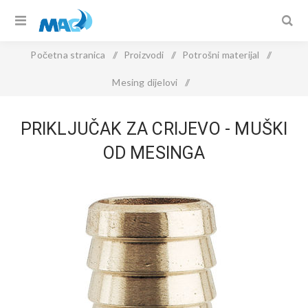
Početna stranica
/
Proizvodi
/
Potrošni materijal
/
Mesing dijelovi
/
PRIKLJUČAK ZA CRIJEVO - muški od mesinga
PRIKLJUČAK ZA CRIJEVO - MUŠKI
OD MESINGA