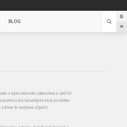
BLOG
kladu s mjerodavnim zakonima o zaštiti
ka pomoći da razumijete koje podatke
s kime ih smijemo dijeliti.