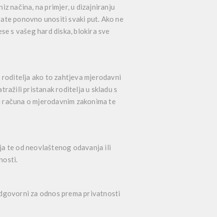
 načina, na primjer, u dizajniranju
orate ponovno unositi svaki put. Ako ne
se s vašeg hard diska, blokira sve
u roditelja ako to zahtjeva mjerodavni
ažili pristanak roditelja u skladu s
oditi računa o mjerodavnim zakonima te
nja te od neovlaštenog odavanja ili
nosti.
 odgovorni za odnos prema privatnosti