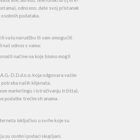
še ime, adresu, telefonski broj ili e-
anketama), odnosno, date svoj pristanak
h osobnih podataka.
ili vašu narudžbu ili vam omogućili
li naš odnos s vama:
onašli načine na koje bismo mogli
.A.G.-D.D.d.o.o. koja odgovara vašim
 potreba naših klijenata.
om marketingu i istraživanju tržišta),
bne podatke trećim stranama.
nterneta isključivo u svrhe koje su
u su osobni podaci skupljani,