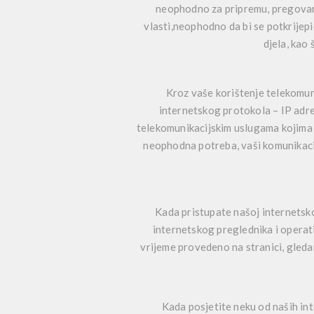
neophodno za pripremu, pregovara
vlasti,neophodno da bi se potkrijepi
djela, kao
Kroz vaše korištenje telekomuni
internetskog protokola – IP adres
telekomunikacijskim uslugama kojima s
neophodna potreba, vaši komunikacijs
Kada pristupate našoj internetskoj
internetskog preglednika i operati
vrijeme provedeno na stranici, gledan
Kada posjetite neku od naših int