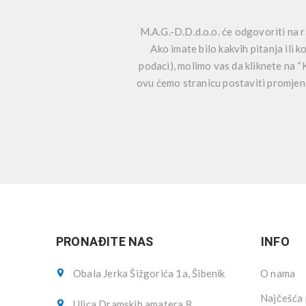
M.A.G.-D.D.d.o.o. će odgovoriti na r
Ako imate bilo kakvih pitanja ili k
podaci), molimo vas da kliknete na “
ovu ćemo stranicu postaviti promjene
PRONAĐITE NAS
INFO
Obala Jerka Šižgorića 1a, Šibenik
O nama
Najčešća 
Ulica Dramskih amatera 8,