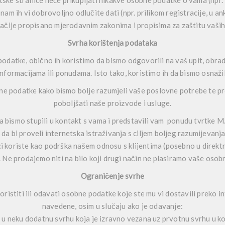
ske stranice neće prikupljati nikakve osobne podatke o vama (npr. Va
nam ih vi dobrovoljno odlučite dati (npr. prilikom registracije, u 
rugačije propisano mjerodavnim zakonima i propisima za zaštitu vaši
Svrha korištenja podataka
datke, obično ih koristimo da bismo odgovorili na vaš upit, obrad
nformacijama ili ponudama. Isto tako, koristimo ih da bismo osnaži
ne podatke kako bismo bolje razumjeli vaše poslovne potrebe te pr
poboljšati naše proizvode i usluge.
 bismo stupili u kontakt s vama i predstavili vam ponudu tvrtke M
da bi proveli internetska istraživanja s ciljem boljeg razumijevanja
i koriste kao podrška našem odnosu s klijentima (posebno u direktn
Ne prodajemo niti na bilo koji drugi način ne plasiramo vaše oso
Ograničenje svrhe
koristiti ili odavati osobne podatke koje ste mu vi dostavili preko i
navedene, osim u slučaju ako je odavanje:
u neku dodatnu svrhu koja je izravno vezana uz prvotnu svrhu u koj