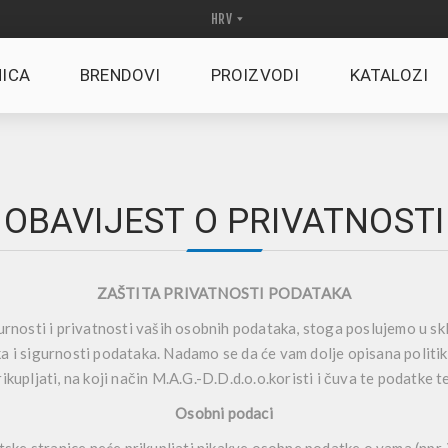
ICA
BRENDOVI
PROIZVODI
KATALOZI
OBAVIJEST O PRIVATNOSTI
ZAŠTITA PRIVATNOSTI PODATAKA
igurnosti i privatnosti vaših osobnih podataka, stoga poslujemo u s
ka i sigurnosti podataka. Nadamo se da će vam dolje opisana politi
kupljati, na koji način M.A.G.-D.D.d.o.o.koristi i čuva te podatke te 
Osobni podaci