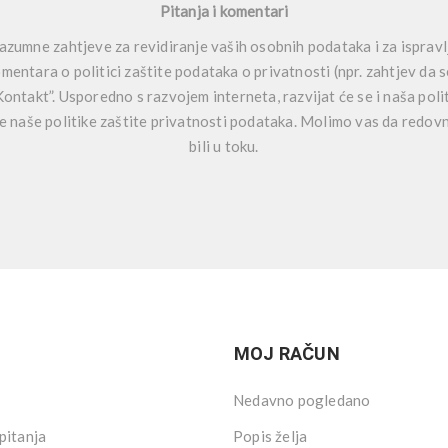
Pitanja i komentari
azumne zahtjeve za revidiranje vaših osobnih podataka i za ispravlj
omentara o politici zaštite podataka o privatnosti (npr. zahtjev da s
Kontakt”. Usporedno s razvojem interneta, razvijat će se i naša poli
 naše politike zaštite privatnosti podataka. Molimo vas da redov
bili u toku.
MOJ RAČUN
Nedavno pogledano
pitanja
Popis želja