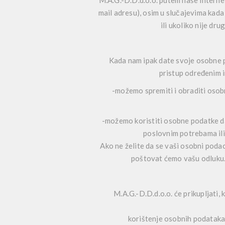
M.A.G.-D.D.d.o.o. putem naše internet
mail adresu), osim u slučajevima kada 
ili ukoliko nije d
Kada nam ipak date svoje osobne po
pristup određenim i
-možemo spremiti i obraditi osob
-možemo koristiti osobne podatke da
poslovnim potrebama ili 
Ako ne želite da se vaši osobni podac
poštovat ćemo vašu odluku. 
M.A.G.-D.D.d.o.o. će prikupljati, 
korištenje osobnih podataka 