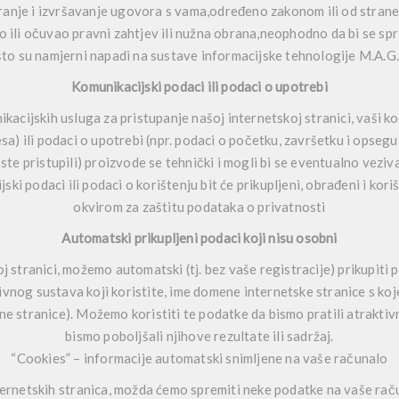
nje i izvršavanje ugovora s vama,određeno zakonom ili od strane 
o ili očuvao pravni zahtjev ili nužna obrana,neophodno da bi se spri
 što su namjerni napadi na sustave informacijske tehnologije M.A.G.
Komunikacijski podaci ili podaci o upotrebi
kacijskih usluga za pristupanje našoj internetskoj stranici, vaši ko
a) ili podaci o upotrebi (npr. podaci o početku, završetku i opseg
te pristupili) proizvode se tehnički i mogli bi se eventualno veziv
ki podaci ili podaci o korištenju bit će prikupljeni, obrađeni i kor
okvirom za zaštitu podataka o privatnosti
Automatski prikupljeni podaci koji nisu osobni
 stranici, možemo automatski (tj. bez vaše registracije) prikupiti p
vnog sustava koji koristite, ime domene internetske stranice s koje
e stranice). Možemo koristiti te podatke da bismo pratili atraktiv
bismo poboljšali njihove rezultate ili sadržaj.
“Cookies” – informacije automatski snimljene na vaše računalo
ernetskih stranica, možda ćemo spremiti neke podatke na vaše raču