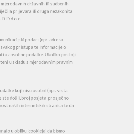
mjerodavnih državnih ili sudbenih
ječila prijevara ili druga nezakonita
-D.D.d.o.o.
munikacijski podaci (npr. adresa
u svakog pristupa te informacije o
ati uz osobne podatke. Ukoliko postoji
išteni u skladu s mjerodavnim pravnim
odatke koji nisu osobni (npr. vrsta
 ste došli, broj posjeta, prosječno
nost naših internetskih stranica te da
nalo u obliku ‘cookieja’ da bismo