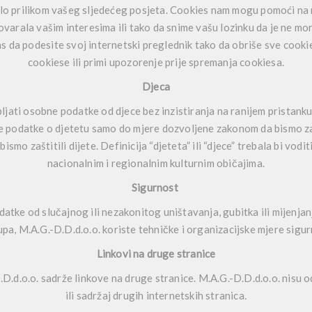
o prilikom vašeg sljedećeg posjeta. Cookies nam mogu pomoći na niz
ovarala vašim interesima ili tako da snime vašu lozinku da je ne m
as da podesite svoj internetski preglednik tako da obriše sve cookie
cookiese ili primi upozorenje prije spremanja cookiesa.
Djeca
ljati osobne podatke od djece bez inzistiranja na ranijem pristank
ne podatke o djetetu samo do mjere dozvoljene zakonom da bismo zatr
bismo zaštitili dijete. Definicija “djeteta” ili “djece” trebala bi v
nacionalnim i regionalnim kulturnim običajima.
Sigurnost
atke od slučajnog ili nezakonitog uništavanja, gubitka ili mijenja
upa, M.A.G.-D.D.d.o.o. koriste tehničke i organizacijske mjere sigur
Linkovi na druge stranice
.D.d.o.o. sadrže linkove na druge stranice. M.A.G.-D.D.d.o.o. nisu
ili sadržaj drugih internetskih stranica.