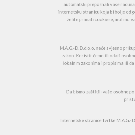
automatski prepoznali vaše računal
internetsku stranicu koja bi bolje odg
želite primati cookiese, molimo v
M.A.G.-D.D.d.o.o. neće svjesno prikup
zakon. Koristit ćemo ili odati osob
lokalnim zakonima i propisima ili da 
Da bismo zaštitili vaše osobne pod
prist
Internetske stranice tvrtke M.A.G.-D