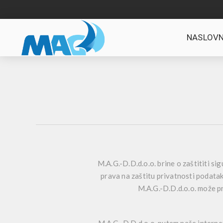
NASLOVN
M.A.G.-D.D.d.o.o. brine o zaštititi s
prava na zaštitu privatnosti podata
M.A.G.-D.D.d.o.o. može pri