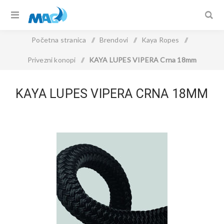
Početna stranica
/
Brendovi
/
Kaya Ropes
/
Privezni konopi
/
KAYA LUPES VIPERA Crna 18mm
KAYA LUPES VIPERA CRNA 18MM