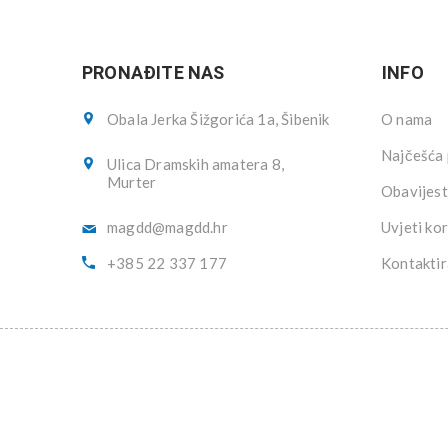
PRONAĐITE NAS
INFO
Obala Jerka Šižgorića 1a, Šibenik
O nama
Najčešća 
Ulica Dramskih amatera 8,
Murter
Obavijest
magdd@magdd.hr
Uvjeti kor
+385 22 337 177
Kontaktir