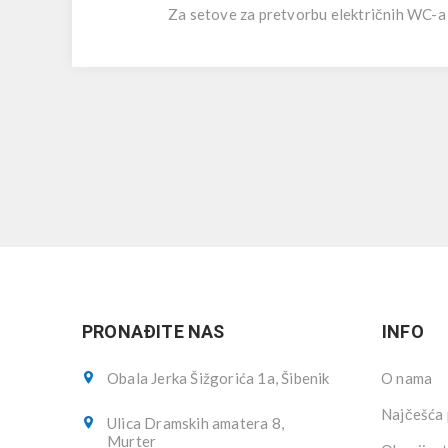
Za setove za pretvorbu električnih WC-a
PRONAĐITE NAS
INFO
Obala Jerka Šižgorića 1a, Šibenik
O nama
Najčešća 
Ulica Dramskih amatera 8,
Murter