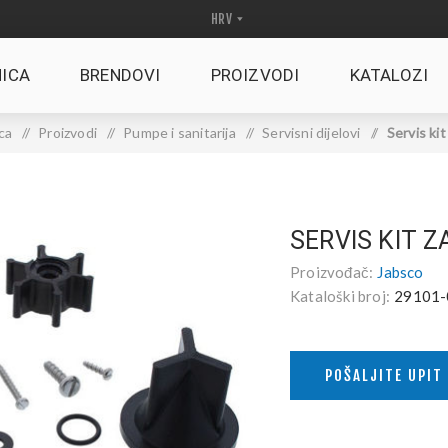
ICA
BRENDOVI
PROIZVODI
KATALOZI
ca
/
Proizvodi
/
Pumpe i sanitarija
/
Servisni dijelovi
/
Servis kit
SERVIS KIT Z
Proizvođač:
Jabsco
Kataloški broj:
29101-
POŠALJITE UPIT