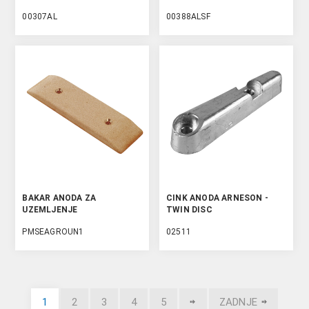
00307AL
00388ALSF
BAKAR ANODA ZA
CINK ANODA ARNESON -
UZEMLJENJE
TWIN DISC
PMSEAGROUN1
02511
1
2
3
4
5
ZADNJE