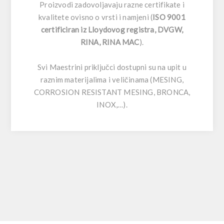
Proizvodi zadovoljavaju razne certifikate i
kvalitete ovisno o vrsti i namjeni (
ISO 9001
certificiran iz Lloydovog registra, DVGW,
RINA, RINA MAC
).
Svi Maestrini priključci dostupni su na upit u
raznim materijalima i veličinama (MESING,
CORROSION RESISTANT MESING, BRONCA,
INOX,…).