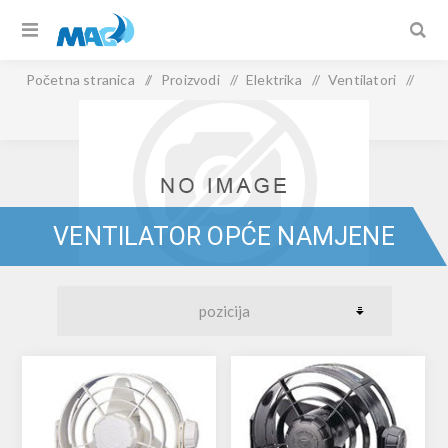
Početna stranica
/
Proizvodi
/
Elektrika
/
Ventilatori
/
Ventilator opće namjene
VENTILATOR OPĆE NAMJENE