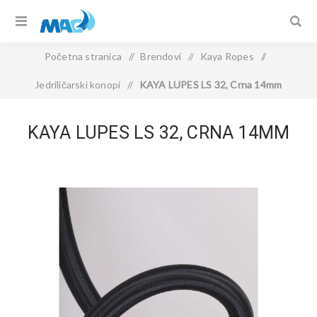
Početna stranica
/
Brendovi
/
Kaya Ropes
/
Jedriličarski konopi
/
KAYA LUPES LS 32, Crna 14mm
KAYA LUPES LS 32, CRNA 14MM