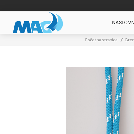
NASLOVN
Početna stranica
/
Bren