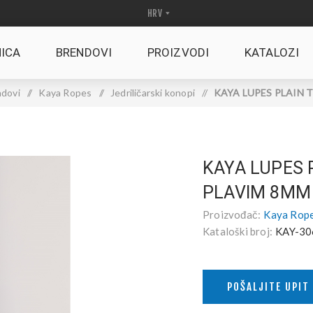
ICA
BRENDOVI
PROIZVODI
KATALOZI
dovi
/
Kaya Ropes
/
Jedriličarski konopi
/
KAYA LUPES PLAIN TI
KAYA LUPES 
PLAVIM 8MM
Proizvođač:
Kaya Rop
Kataloški broj:
KAY-30
POŠALJITE UPIT