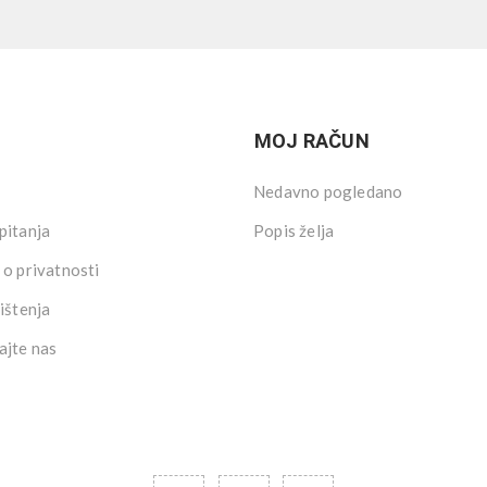
MOJ RAČUN
Nedavno pogledano
pitanja
Popis želja
 o privatnosti
ištenja
ajte nas