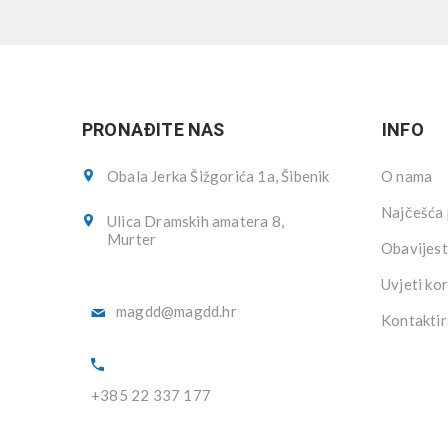
PRONAĐITE NAS
INFO
Obala Jerka Šižgorića 1a, Šibenik
O nama
Najčešća 
Ulica Dramskih amatera 8,
Murter
Obavijest
Uvjeti kor
magdd@magdd.hr
Kontaktir
+385 22 337 177