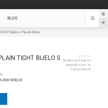
BLOG
GHT Bijelo s Plavim 8mm
PLAIN TIGHT BIJELO S
Budite prvi koji će
napisati osvrt za
ovaj proizvod
es
6.008 WBLUE