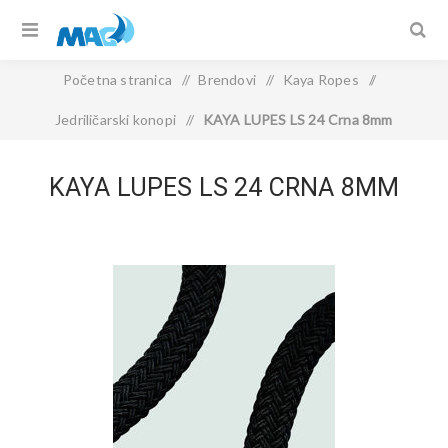
Početna stranica
/
Brendovi
/
Kaya Ropes
/
Jedriličarski konopi
/
KAYA LUPES LS 24 Crna 8mm
KAYA LUPES LS 24 CRNA 8MM