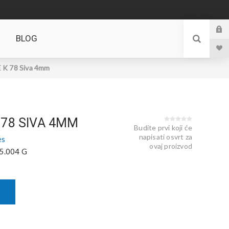
BLOG
K 78 Siva 4mm
 78 SIVA 4MM
Budite prvi koji će
napisati osvrt za
es
ovaj proizvod
5.004 G