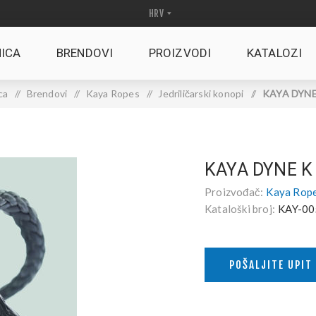
ICA
BRENDOVI
PROIZVODI
KATALOZI
ca
/
Brendovi
/
Kaya Ropes
/
Jedriličarski konopi
/
KAYA DYNE 
KAYA DYNE K
Proizvođač:
Kaya Rop
Kataloški broj:
KAY-00
POŠALJITE UPIT