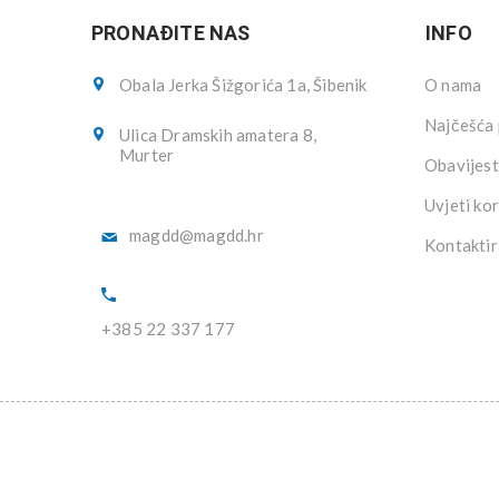
PRONAĐITE NAS
INFO
Obala Jerka Šižgorića 1a, Šibenik
O nama
Najčešća 
Ulica Dramskih amatera 8,
Murter
Obavijest
Uvjeti kor
magdd@magdd.hr
Kontaktir
+385 22 337 177